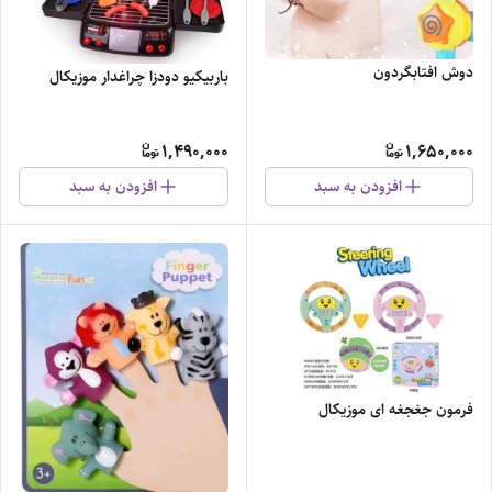
دوش افتابگردون
باربیکیو دودزا چراغدار موزیکال
1,490,000
1,650,000
افزودن به سبد
افزودن به سبد
فرمون جغجغه ای موزیکال