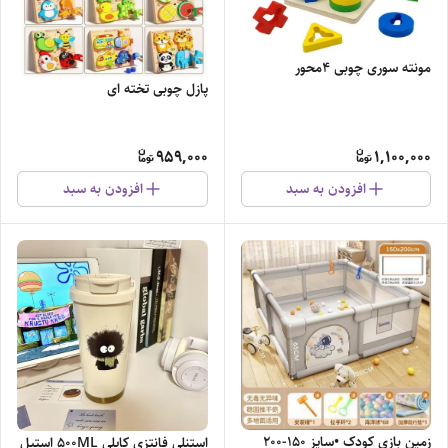
مونته سوری چوبی 4محور
پازل چوبی تخته ای
959,000
1,100,000
افزودن به سبد
افزودن به سبد
زمین بازی کودک •سایز 150-200
استنلی فانتزی کاپلی 500ML استیل