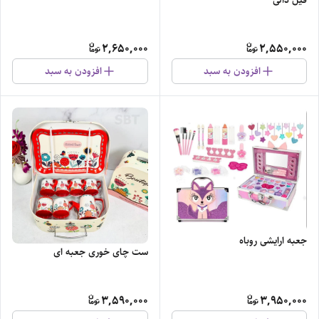
2,650,000
2,550,000
افزودن به سبد
افزودن به سبد
جعبه ارایشی روباه
ست چای خوری جعبه ای
3,590,000
3,950,000