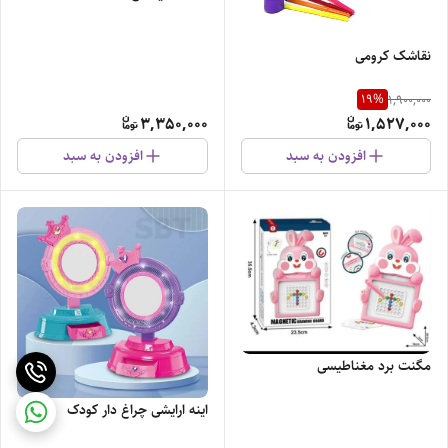
نقاشک کرومی
19
%
1,900,000
3,350,000
1,527,000
افزودن به سبد
افزودن به سبد
مگنت برد مغناطیسی
اینه ارایشی چراغ دار کودک