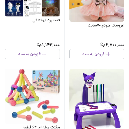
فضانورد کهکشانی
عروسک ملودی۷۰سانت
1,143,000
2,500,000
افزودن به سبد
افزودن به سبد
مگنت میله ای ۶۴ قطعه