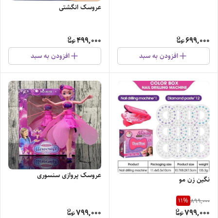
عروسک انگشتی
499,000
699,000
افزودن به سبد
افزودن به سبد
عروسک پروازی سنسوری
نگین زن مو
11
%
899,000
799,000
799,000