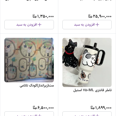
1,350,000
25,900,000
افزودن به سبد
افزودن به سبد
مت(زیرانداز)کودک تاتامی
تاملر فانتزی 750ML استیل
6,500,000
1,899,000
افزودن به سبد
افزودن به سبد