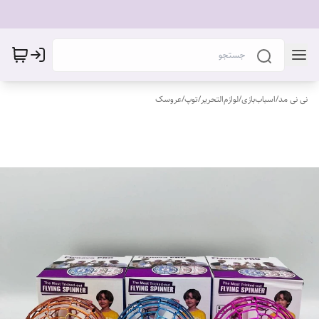
نی نی مد
/
اسباب‌بازی
/
لوازم‌التحریر
/
توپ
/
عروسک