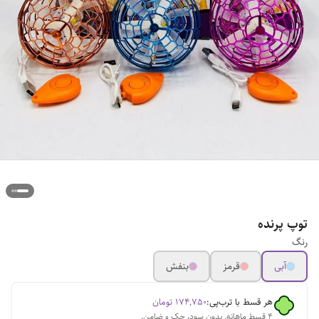
توپ پرنده
رنگ
آبی
قرمز
بنفش
هر قسط با ترب‌پی:
۱۷۴٬۷۵۰
تومان
۴ قسط ماهانه. بدون سود، چک و ضامن.