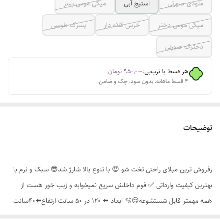
ملودی صورتی
استیج آبی
میکی موس پسر
میکی موس دختر
خرس کلاه دار
پسرک طوسی
دخترک صورتی
هر قسط با ترب‌پی:
۹۵۰٬۰۰۰
تومان
۴ قسط ماهانه. بدون سود، چک و ضامن.
توضیحات
رفروش ترین مبلای راحتی تخت شو 😍 با تنوع بالا شارژ شد😎 سبک و نرم با
بهترین کیفیت وارداتی ✅ فوم داخلش سریع نمیخوابه و زیپ خور هست از
همه مهمتر قابل شستشوعه😌🫧 ابعاد ⬅️ 120 در 50 سانت ارتفاع⬅️40سانت
از سیسمونی تا5سال ✅