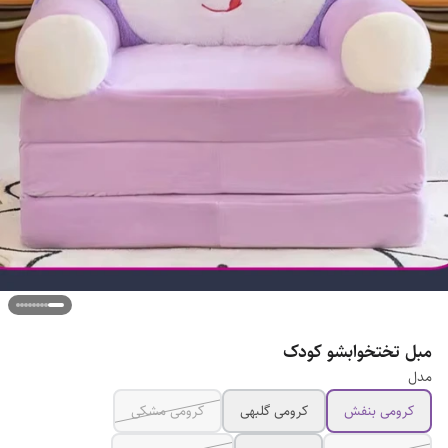
مبل تختخوابشو کودک
مدل
کرومی بنفش
کرومی گلبهی
کرومی مشکی