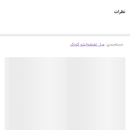
مبل کرومی بنفش/مشکی/گلبهی/استیج/
نظرات
دسته‌بندی
:
مبل تختخوابشو کودک