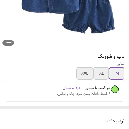
تاپ و شورتک
سایز
XXL
XL
M
هر قسط با ترب‌پی:
۸۱۲٬۵۰۰
تومان
۴ قسط ماهانه. بدون سود، چک و ضامن.
توضیحات