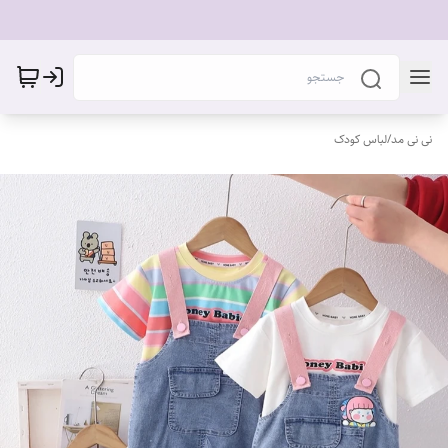
نی نی مد
/
لباس کودک