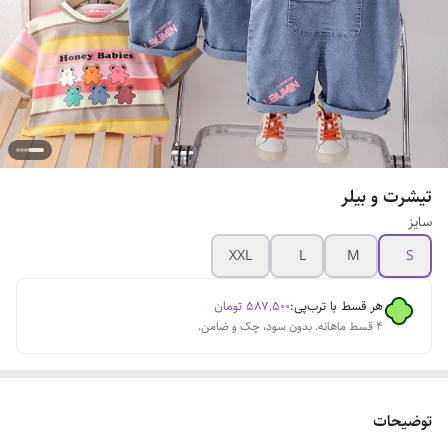
تیشرت و بیلر
سایز
XXL
L
M
S
هر قسط با ترب‌پی:
۵۸۷٬۵۰۰
تومان
۴ قسط ماهانه. بدون سود، چک و ضامن.
توضیحات