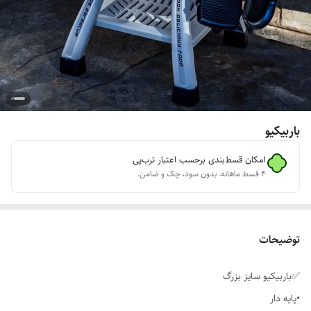
باربیکیو
امکان قسط‌بندی برحسب اعتبار ترب‌پی
۴ قسط ماهانه. بدون سود، چک و ضامن.
توضیحات
✅باربیکیو سایز بزرگ
•پایه دار