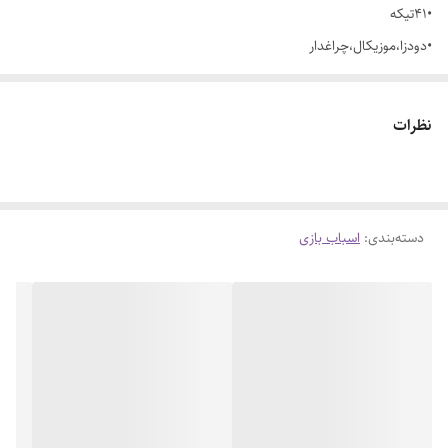
•41تیکه
•دودزا،موزیکال،چراغدار
آیتم:809
نظرات
دسته‌بندی
:
اسباب بازی