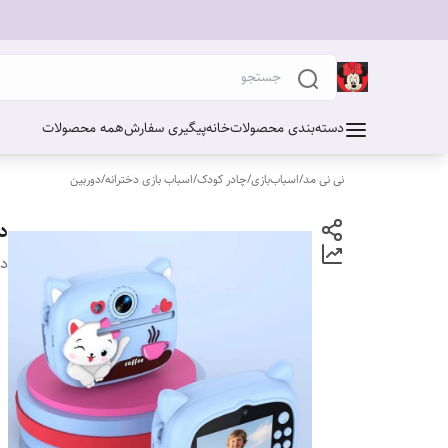
دسته‌بندی محصولات
خانه
پیگیری سفارش
همه محصولات
نی نی مد
/
اسباب‌بازی
/
چادر کودک
/
اسباب بازی دخترانه
/
دوربین
د
دس