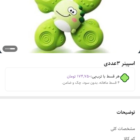
اسپینر ۳عددی
هر قسط با ترب‌پی:
۱۷۴٬۷۵۰
تومان
۴ قسط ماهانه. بدون سود، چک و ضامن.
توضیحات
مشخصات کلی
کد کالا