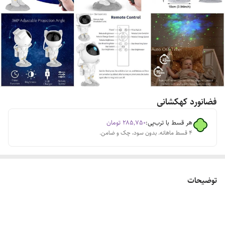
فضانورد کهکشانی
هر قسط با ترب‌پی:
۲۸۵٬۷۵۰
تومان
۴ قسط ماهانه. بدون سود، چک و ضامن.
توضیحات