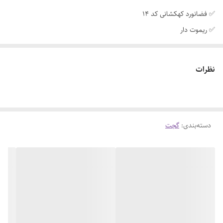
✅ فضانورد کهکشانی کد 14
✅ ریموت دار
✅ ارتفاع ۲۲ سانت
✅ دارای حالت ستاره
نظرات
دسته‌بندی
:
گجت