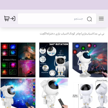
نی نی مد
/
اسباب‌بازی
/
چادر کودک
/
اسباب بازی دخترانه
/
گجت