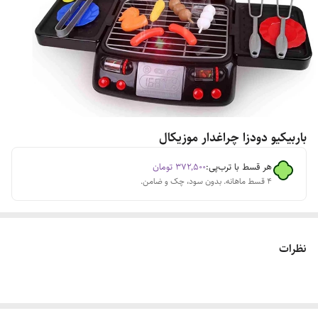
باربیکیو دودزا چراغدار موزیکال
هر قسط با ترب‌پی:
۳۷۲٬۵۰۰
تومان
۴ قسط ماهانه. بدون سود، چک و ضامن.
نظرات