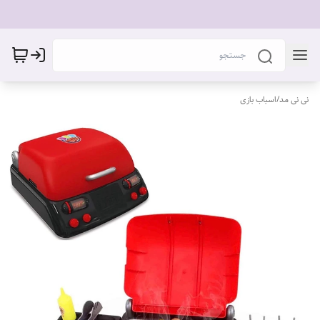
نی نی مد
/
اسباب بازی